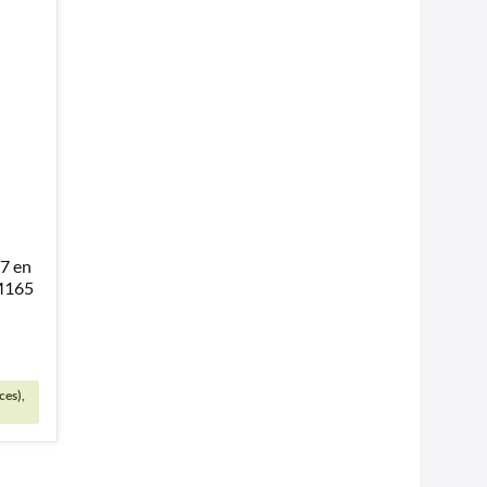
7 en
LM165
ces),