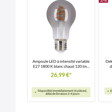
37
%
Ampoule LED à intensité variable
Dek
E27 1800 K blanc chaud 120 lm -
d
LM135
26,99 €*
Disponible immédiatement (6 pièces),
E
délai de livraison 2-4 jours