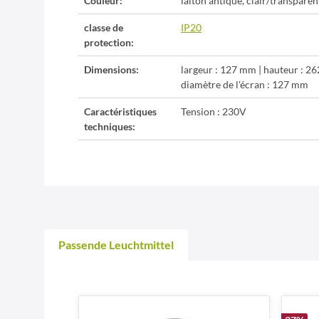
Couleur:
laiton antique, clair/transparen
classe de
IP20
protection:
Dimensions:
largeur : 127 mm | hauteur : 2
diamètre de l'écran : 127 mm
Caractéristiques
Tension : 230V
techniques:
Passende Leuchtmittel