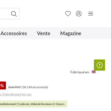
Accessoires
Vente
Magazine
Fabriqué en:
%
214,99 €*
(58.14% économisé)
, frais de port en sus
édiatement (1 pièces), délai de livraison 2-3 jours