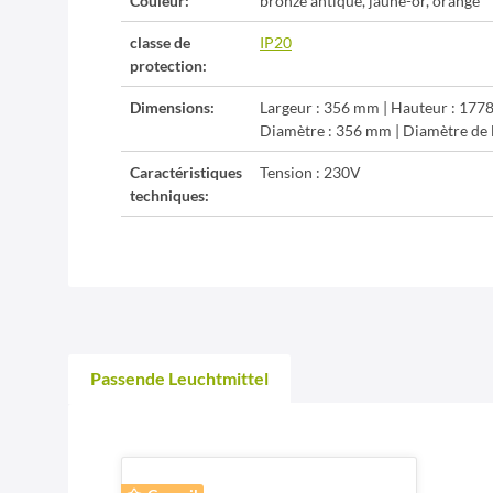
Couleur:
bronze antique, jaune-or, orange
classe de
IP20
protection:
Dimensions:
Largeur : 356 mm | Hauteur : 177
Diamètre : 356 mm | Diamètre de 
Caractéristiques
Tension : 230V
techniques:
Passende Leuchtmittel