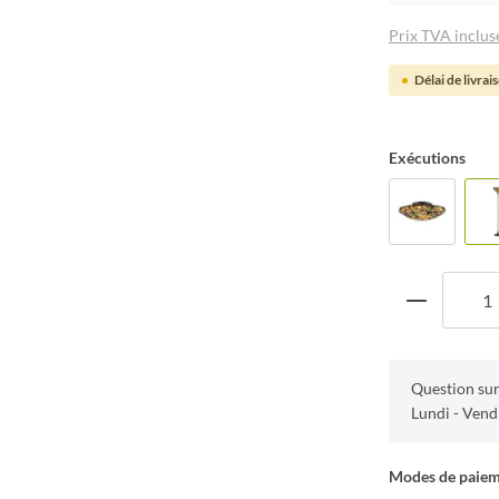
Prix TVA incluse
Délai de livrai
Exécutions
Question sur
Lundi - Vend
Modes de paie