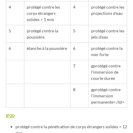
4
protégé contre les
4
protégé contre les
corps étrangers
projections d'eau
solides > 1 mm
5
protégé contre la
5
protégé contre les
poussière
jets d'eau
6
étanche à la poussière
6
protégé contre la
mer forte
7
gprotégé contre
l'immersion de
courte durée
8
gprotégé contre
l'immersion
permanente<./td>
IP20
protégé contre la pénétration de corps étrangers solides > 12
mm