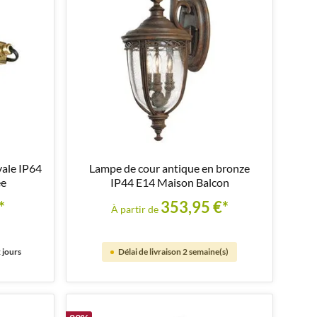
vale IP64
Lampe de cour antique en bronze
ée
IP44 E14 Maison Balcon
*
353,95 €*
À partir de
 jours
Délai de livraison 2 semaine(s)