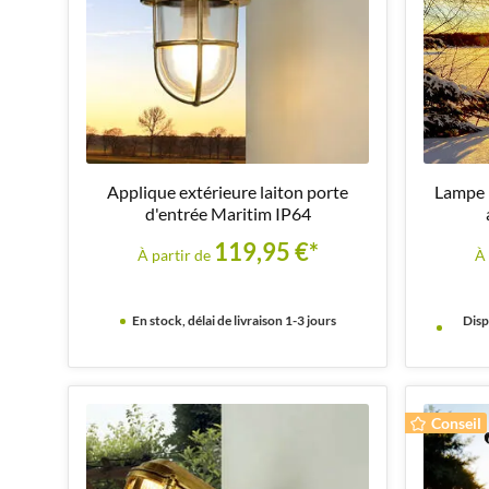
Applique extérieure laiton porte
Lampe m
d'entrée Maritim IP64
119,95 €*
À partir de
À 
En stock, délai de livraison 1-3 jours
Disp
Conseil