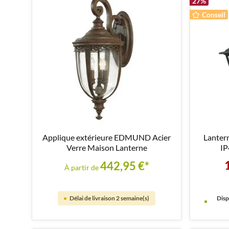
27
%
Conseil
Applique extérieure EDMUND Acier
Lantern
Verre Maison Lanterne
IP
442,95 €*
À partir de
Délai de livraison 2 semaine(s)
Disp