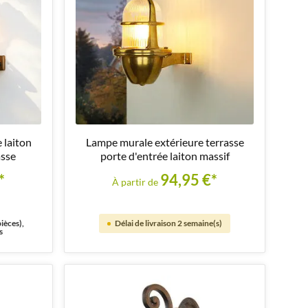
 laiton
Lampe murale extérieure terrasse
asse
porte d'entrée laiton massif
*
94,95 €*
À partir de
ièces),
Délai de livraison 2 semaine(s)
s