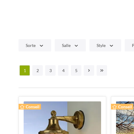
Sorte
Salle
Style
P
1
2
3
4
5
Conseil
Conseil