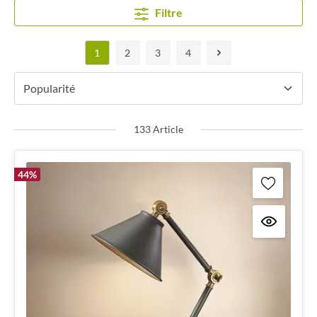
Filtre
1
2
3
4
133 Article
44
%