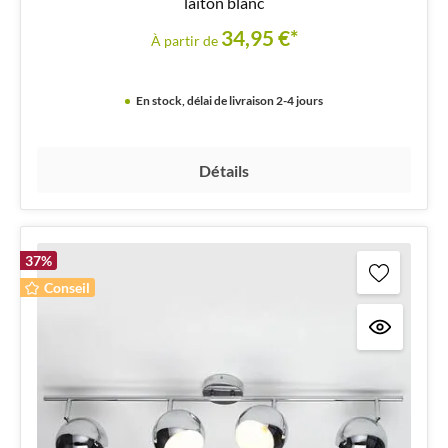
laiton blanc
34,95 €*
À partir de
En stock, délai de livraison 2-4 jours
Détails
37
%
Conseil