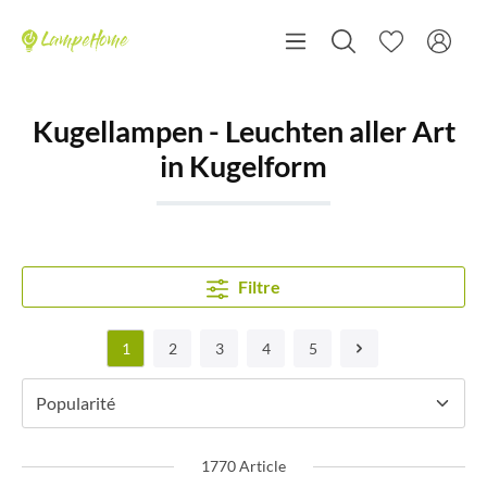
Kugellampen - Leuchten aller Art
in Kugelform
Filtre
1
2
3
4
5
1770 Article