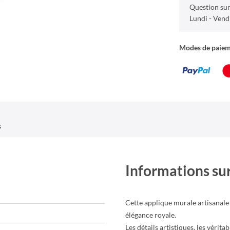
Question sur
Lundi - Vend
Modes de paie
s
Informations sur
Cette applique murale artisanale
élégance royale.
Les détails artistiques, les vérita