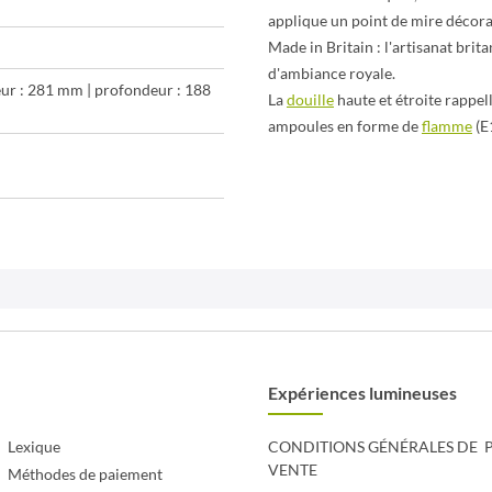
applique un point de mire décora
Made in Britain : l'artisanat bri
d'ambiance royale.
eur : 281 mm | profondeur : 188
La
douille
haute et étroite rappell
ampoules en forme de
flamme
(E
Expériences lumineuses
Lexique
CONDITIONS GÉNÉRALES DE
P
VENTE
Méthodes de paiement