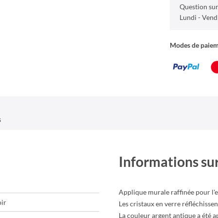
Question sur
Lundi - Vend
Modes de paie
s
Informations sur
Applique murale raffinée pour l'e
oir
Les cristaux en verre réfléchissen
La couleur argent antique a été a