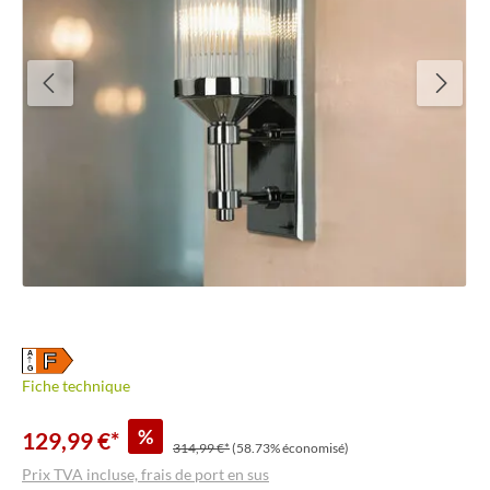
F
A
G
Fiche technique
%
129,99 €*
314,99 €*
(58.73% économisé)
Prix TVA incluse, frais de port en sus