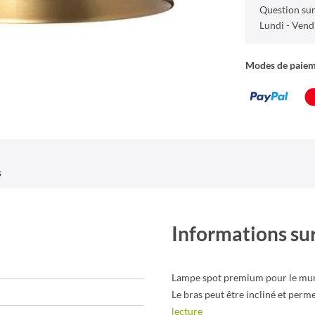
Question sur
Lundi - Vend
Modes de paie
s
Informations sur
Lampe spot premium pour le mur 
Le bras peut être incliné et per
lecture