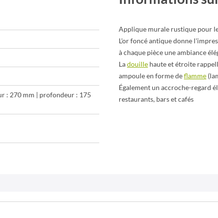
Applique murale rustique pour le
L'or foncé antique donne l'impre
à chaque pièce une ambiance élé
La
douille
haute et étroite rappel
ampoule en forme de
flamme
(la
Également un accroche-regard élé
ur : 270 mm | profondeur : 175
restaurants, bars et cafés