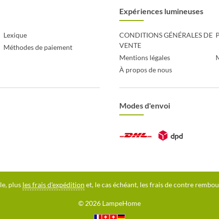
Expériences lumineuses
Lexique
CONDITIONS GÉNÉRALES DE
P
VENTE
Méthodes de paiement
Mentions légales
À propos de nous
Modes d'envoi
le, plus
les frais d'expédition
et, le cas échéant, les frais de contre rembo
© 2026 LampeHome