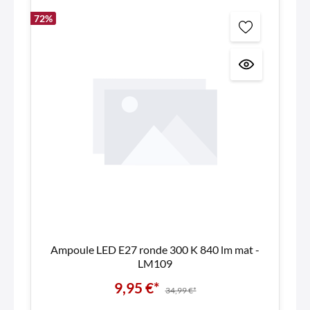
72
%
Ampoule LED E27 ronde 300 K 840 lm mat -
LM109
9,95 €*
34,99 €*