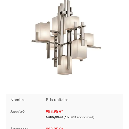
Nombre
Prix unitaire
988,95 €*
Jusqu'à
0
1 189,99 €*
(16.89% économisé)
988,95 €*
À partir de
1