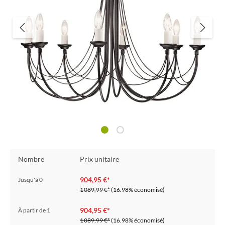
Nombre
Prix unitaire
904,95 €*
Jusqu'à
0
1 089,99 €*
(16.98% économisé)
904,95 €*
À partir de
1
1 089,99 €*
(16.98% économisé)