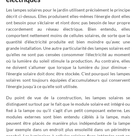
Les lampes solaires pour le jardin utilisent précisément le principe
décrit ci-dessus. Elles produisent elles-mêmes l'énergie dont elles
ont besoin pour s'éclairer et n'ont donc pas besoin de leur propre
raccordement au réseau électrique. Bien entendu, elles
comportent nettement moins de cellules solaires, de sorte que la
quantité d'électricité produite est bien moindre qu'avec une
grande installation. Une autre particularité des lampes solaires est
qu'elles ne sont pas censées consommer l'électricité au moment
où la lumière du soleil stimule la production. Au contraire, elles
ne doivent s'allumer que lorsque la lumière du jour diminue -
l'énergie solaire doit donc être stockée. C'est pourquoi les lampes
solaires sont toujours équipées d'accumulateurs qui conservent
l'énergie jusqu'à ce qu'elle soit utilisée.
Du point de vue de la construction, les lampes solaires se
distinguent surtout par le fait que le module solaire est intégré ou
fixé à la lampe ou qu'il s'agit d'un petit composant externe. Les
modules externes sont bien entendu câblés à la lampe, mais
peuvent être placés de manière plus indépendante de la lampe
(par exemple dans un endroit plus ensoleillé dans un périmètre
proche). Les luminaires à cellules solaires fixes intégrées sont en