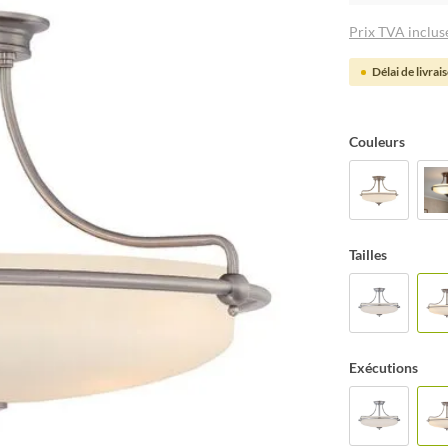
Prix TVA incluse
Délai de livrai
Couleurs
Tailles
Exécutions