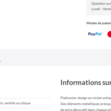
Question sur
Lundi - Vend
Modes de paie
s
Informations sur
Plafonnier design en nickel antiqu
in, lentille acrylique
Des éléments métalliques presque
de mire décoratif dans chaque pi