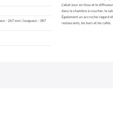
L'abat-jour en tissu et le diffuseu
dans la chambre à coucher, le sal
Également un accroche-regard élé
teur : 267 mm | longueur : 387
restaurants, les bars et les cafés.