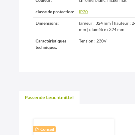
Couleur:
chrome, blanc, nickel mat
classe de protection:
IP20
Dimensions:
largeur : 324 mm | hauteur : 
mm | diamètre : 324 mm
Caractéristiques
Tension : 230V
techniques:
Passende Leuchtmittel
Conseil