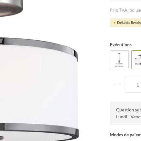
Prix TVA incluse
Délai de livrai
Exécutions
Question sur
Lundi - Vend
Modes de paie