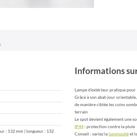
s
Informations sur
Lampe d'extérieur pratique pour 
Grâce à son abat-jour orientable, 
de manière ciblée les coins sombr
terrain
Le spot devient également une sou
IP44
: protection contre la pluie
eur : 132 mm | longueur : 132
Conseil : variez la
luminosité
et l