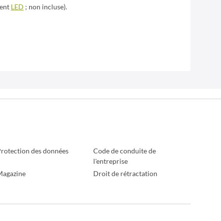
ment
LED
; non incluse).
rotection des données
Code de conduite de
l'entreprise
Magazine
Droit de rétractation