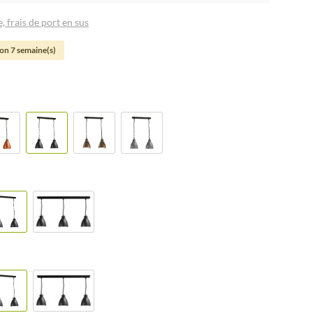
, frais de port en sus
son 7 semaine(s)